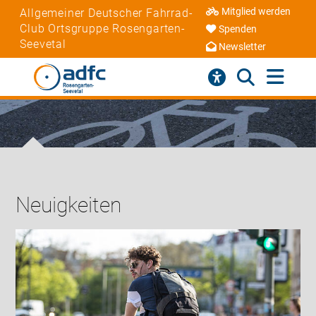
Mitglied werden
Allgemeiner Deutscher Fahrrad-
Club Ortsgruppe Rosengarten-
Spenden
Seevetal
Newsletter
Neuigkeiten